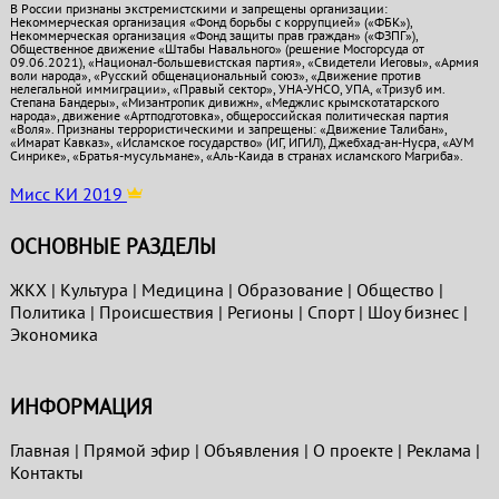
В России признаны экстремистскими и запрещены организации:
Некоммерческая организация «Фонд борьбы с коррупцией» («ФБК»),
Некоммерческая организация «Фонд защиты прав граждан» («ФЗПГ»),
Общественное движение «Штабы Навального» (решение Мосгорсуда от
09.06.2021), «Национал-большевистская партия», «Свидетели Иеговы», «Армия
воли народа», «Русский общенациональный союз», «Движение против
нелегальной иммиграции», «Правый сектор», УНА-УНСО, УПА, «Тризуб им.
Степана Бандеры», «Мизантропик дивижн», «Меджлис крымскотатарского
народа», движение «Артподготовка», общероссийская политическая партия
«Воля». Признаны террористическими и запрещены: «Движение Талибан»,
«Имарат Кавказ», «Исламское государство» (ИГ, ИГИЛ), Джебхад-ан-Нусра, «АУМ
Синрике», «Братья-мусульмане», «Аль-Каида в странах исламского Магриба».
Мисс КИ 2019
ОСНОВНЫЕ РАЗДЕЛЫ
ЖКХ
|
Культура
|
Медицина
|
Образование
|
Общество
|
Политика
|
Проиcшествия
|
Регионы
|
Спорт
|
Шоу бизнес
|
Экономика
ИНФОРМАЦИЯ
Главная
|
Прямой эфир
|
Объявления
|
О проекте
|
Реклама
|
Контакты