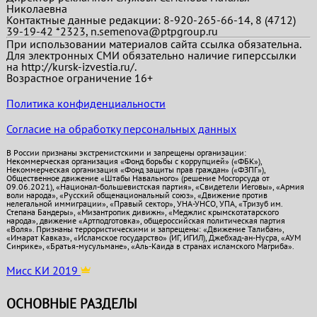
Николаевна
Контактные данные редакции: 8-920-265-66-14, 8 (4712)
39-19-42 *2323, n.semenova@ptpgroup.ru
При использовании материалов сайта ссылка обязательна.
Для электронных СМИ обязательно наличие гиперссылки
на http://kursk-izvestia.ru/.
Возрастное ограничение 16+
Политика конфиденциальности
Согласие на обработку персональных данных
В России признаны экстремистскими и запрещены организации:
Некоммерческая организация «Фонд борьбы с коррупцией» («ФБК»),
Некоммерческая организация «Фонд защиты прав граждан» («ФЗПГ»),
Общественное движение «Штабы Навального» (решение Мосгорсуда от
09.06.2021), «Национал-большевистская партия», «Свидетели Иеговы», «Армия
воли народа», «Русский общенациональный союз», «Движение против
нелегальной иммиграции», «Правый сектор», УНА-УНСО, УПА, «Тризуб им.
Степана Бандеры», «Мизантропик дивижн», «Меджлис крымскотатарского
народа», движение «Артподготовка», общероссийская политическая партия
«Воля». Признаны террористическими и запрещены: «Движение Талибан»,
«Имарат Кавказ», «Исламское государство» (ИГ, ИГИЛ), Джебхад-ан-Нусра, «АУМ
Синрике», «Братья-мусульмане», «Аль-Каида в странах исламского Магриба».
Мисс КИ 2019
ОСНОВНЫЕ РАЗДЕЛЫ