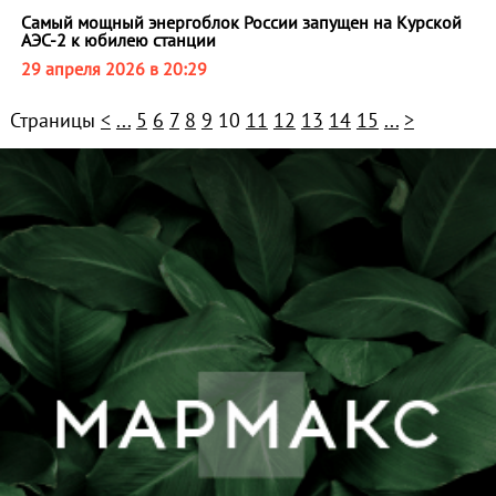
Самый мощный энергоблок России запущен на Курской
АЭС‑2 к юбилею станции
29 апреля 2026 в 20:29
Страницы
<
...
5
6
7
8
9
10
11
12
13
14
15
...
>