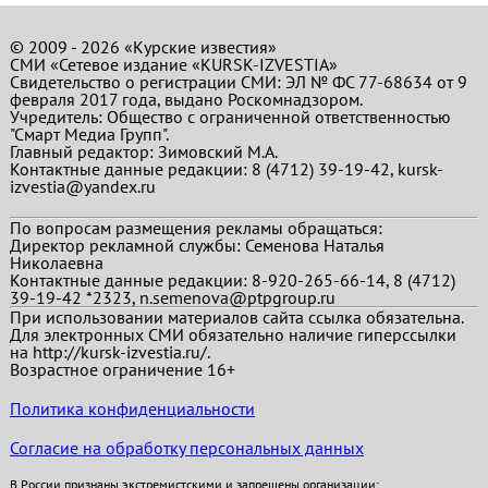
© 2009 - 2026 «Курские известия»
СМИ «Сетевое издание «KURSK-IZVESTIA»
Свидетельство о регистрации СМИ: ЭЛ № ФС 77-68634 от 9
февраля 2017 года, выдано Роскомнадзором.
Учредитель: Общество с ограниченной ответственностью
"Смарт Медиа Групп".
Главный редактор:
Зимовский М.А.
Контактные данные редакции: 8 (4712) 39-19-42, kursk-
izvestia@yandex.ru
По вопросам размещения рекламы обращаться:
Директор рекламной службы: Семенова Наталья
Николаевна
Контактные данные редакции: 8-920-265-66-14, 8 (4712)
39-19-42 *2323, n.semenova@ptpgroup.ru
При использовании материалов сайта ссылка обязательна.
Для электронных СМИ обязательно наличие гиперссылки
на http://kursk-izvestia.ru/.
Возрастное ограничение 16+
Политика конфиденциальности
Согласие на обработку персональных данных
В России признаны экстремистскими и запрещены организации: