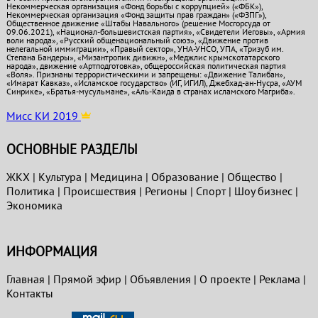
Некоммерческая организация «Фонд борьбы с коррупцией» («ФБК»),
Некоммерческая организация «Фонд защиты прав граждан» («ФЗПГ»),
Общественное движение «Штабы Навального» (решение Мосгорсуда от
09.06.2021), «Национал-большевистская партия», «Свидетели Иеговы», «Армия
воли народа», «Русский общенациональный союз», «Движение против
нелегальной иммиграции», «Правый сектор», УНА-УНСО, УПА, «Тризуб им.
Степана Бандеры», «Мизантропик дивижн», «Меджлис крымскотатарского
народа», движение «Артподготовка», общероссийская политическая партия
«Воля». Признаны террористическими и запрещены: «Движение Талибан»,
«Имарат Кавказ», «Исламское государство» (ИГ, ИГИЛ), Джебхад-ан-Нусра, «АУМ
Синрике», «Братья-мусульмане», «Аль-Каида в странах исламского Магриба».
Мисс КИ 2019
ОСНОВНЫЕ РАЗДЕЛЫ
ЖКХ
|
Культура
|
Медицина
|
Образование
|
Общество
|
Политика
|
Проиcшествия
|
Регионы
|
Спорт
|
Шоу бизнес
|
Экономика
ИНФОРМАЦИЯ
Главная
|
Прямой эфир
|
Объявления
|
О проекте
|
Реклама
|
Контакты